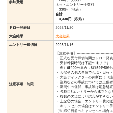
参加費用
ネットエントリー手数料
330円（税込）
合計
4,330円（税込）
ドロー発表日
2025/11/20
大会結果
大会結果
エントリー締切日
2025/11/16
【注意事項】-------------------------------
・ 正式な受付締切時間はドロー発
・ 受付締切時間は下記の通りです
例）9時00分集合→8時59分59
・ 天候その他の事情で会場・日程
・ 大会ディレクターの判断により
・ 盗難などの事故については主催
注意事項・制限
・ 期間中の怪我、事故等は応急処
・ 各種目3エントリーから成立とな
・ 複数の欠場により試合ができな
・ 上記⑦の場合、エントリー費の
・ キャンセルの場合はエントリー
（※ 締切日前のキャンセルの場合