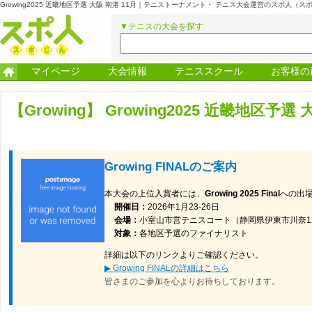
Growing2025 近畿地区予選 大阪 南港 11月｜テニストーナメント・ テニス大会運営のスポ人（ス
▼テニスの大会を探す
マイページ
大会情報
テニススクール
お客様の
【Growing】
Growing2025 近畿地区予選 
Growing FINALのご案内
本大会の上位入賞者には、
Growing 2025 Final
への出
開催日：
2026年1月23-26日
会場：
小室山市営テニスコート（静岡県伊東市川奈12
対象：
各地区予選のファイナリスト
詳細は以下のリンクよりご確認ください。
▶ Growing FINALの詳細はこちら
皆さまのご参加を心よりお待ちしております。