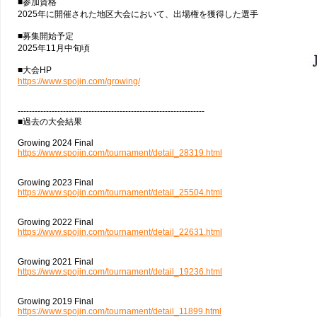
■参加資格
2025年に開催された地区大会において、出場権を獲得した選手
■募集開始予定
2025年11月中旬頃
■大会HP
https://www.spojin.com/growing/
------------------------------------------------------------------
■過去の大会結果
Growing 2024 Final
https://www.spojin.com/tournament/detail_28319.html
Growing 2023 Final
https://www.spojin.com/tournament/detail_25504.html
Growing 2022 Final
https://www.spojin.com/tournament/detail_22631.html
Growing 2021 Final
https://www.spojin.com/tournament/detail_19236.html
Growing 2019 Final
https://www.spojin.com/tournament/detail_11899.html