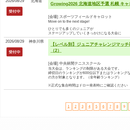
2026/08/29
北海道
Growing2026 北海道地区予選 札幌 キ
[会場] スポーツフィールドキャロット
Move on to the next stage!
ひとりでも多くのジュニアが
ステージアップしていくきっかけになる大会に
2026/08/29
神奈川県
【レベル別】ジュニアチャレンジマッチ神
（2）
[会場] 中央林間テニススクール
当大会は、ランキングの制限がある大会です。
締切日のランキングが600位以下またはランキング
の方が対象となります。（全年齢ランキング）
※正式な集合時間はドロー発表時にご確認ください
1
2
3
4
5
6
7
8
9