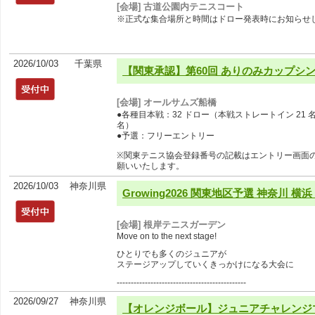
[会場] 古道公園内テニスコート
※正式な集合場所と時間はドロー発表時にお知らせ
2026/10/03
千葉県
【関東承認】第60回 ありのみカップシ
[会場] オールサムズ船橋
●各種目本戦：32 ドロー（本戦ストレートイン 21 名 
名）
●予選：フリーエントリー
※関東テニス協会登録番号の記載はエントリー画面
願いいたします。
2026/10/03
神奈川県
Growing2026 関東地区予選 神奈川 横浜
[会場] 根岸テニスガーデン
Move on to the next stage!
ひとりでも多くのジュニアが
ステージアップしていくきっかけになる大会に
----------------------------------------------
2026/09/27
神奈川県
【オレンジボール】ジュニアチャレンジ