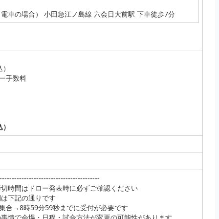
（電車の場合） 小田急江ノ島線 六会日大前駅 下車徒歩7分
込）
ー手数料
）
）
込）
----------------------------------
締切時間はドロー発表時に必ずご確認ください
間は下記の通りです
集合→8時59分59秒までに受付が必要です
の事情で会場・日程・試合方法が変更の可能性があります。