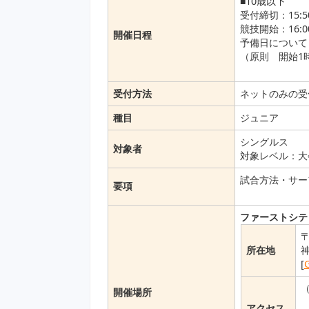
■10歳以下
受付締切：15
競技開始：16
開催日程
予備日について
（原則 開始1
受付方法
ネットのみの受
種目
ジュニア
シングルス
対象者
対象レベル：大
試合方法・サー
要項
ファーストシテ
〒
所在地
神
[
開催場所
アクセス