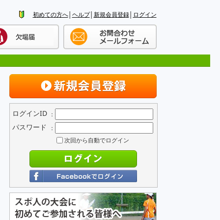
初めての方へ
│
ヘルプ
│
新規会員登録
│
ログイン
ログインID
：
パスワード
：
次回から自動でログイン