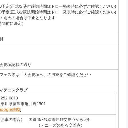
:50予定(正式な受付締切時間はドロー発表時に必ずご確認ください)
:00予定(正式な競技開始時間はドロー発表時に必ずご確認ください)
：雨天の場合は中止となります
時間前に決定）
付
会要項記載の通り
フェス等は「大会要項へ」のPDFをご確認ください
ィテニスクラブ
252-0813
奈川県藤沢市亀井野1501
Google地図
]
（お車の場合） 国道467号線亀井野交差点から5分
（デニーズのある交差点）