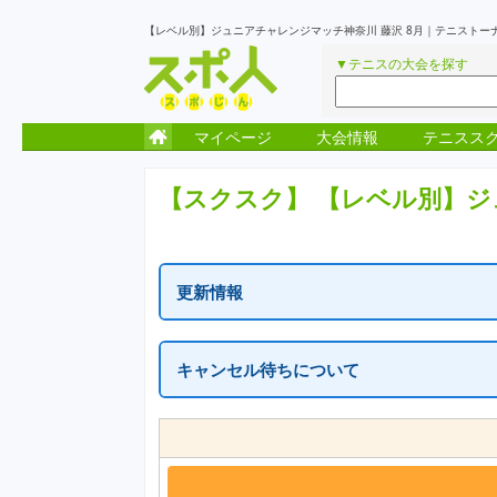
【レベル別】ジュニアチャレンジマッチ神奈川 藤沢 8月｜テニストー
▼テニスの大会を探す
マイページ
大会情報
テニスス
【スクスク】
【レベル別】ジ
更新情報
更新情報はありません
キャンセル待ちについて
一次受付終了の表示はキャンセル待ちを含め定員に
繰り上がりがでた場合に、随時受付が再開となりま