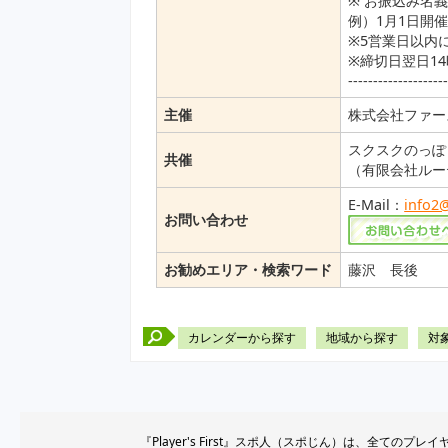
※ お振込み名
例）1月1日開催
※5営業日以内
※締切日翌日1
-------------------
主催
株式会社ファー
スクスクのっぽ
共催
（有限会社ルー
E-Mail：
info2
お問い合わせ
お勧めエリア・検索ワード
藤沢 長後
カレンダーから探す
地域から探す
対
『Player's First』スポ人（スポじん）は、全