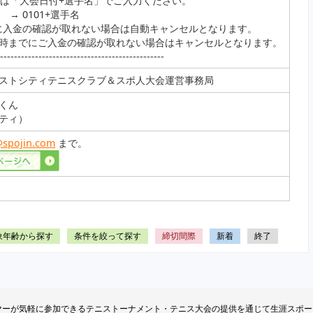
義は「大会日付+選手名」でご入力ください。
 → 0101+選手名
に入金の確認が取れない場合は自動キャンセルとなります。
4時までにご入金の確認が取れない場合はキャンセルとなります。
------------------------------------------------
ストシティテニスクラブ＆スポ人大会運営事務局
くん
ティ）
@spojin.com
まで。
象年齢から探す
条件を絞って探す
締切間際
新着
終了
てのプレイヤーが気軽に参加できるテニストーナメント・テニス大会の提供を通じて生涯ス