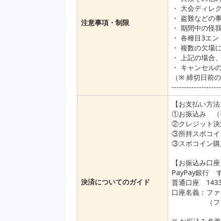
・ 大会ディレ
・ 盗難などの
注意事項・制限
・ 期間中の怪
・ 各種目3エ
・ 複数の欠場
・ 上記の場合
・ キャンセル
（※ 締切日前
-------------------
【お支払い方法】-------
①お振込み （
②クレジット決
③所持スポコイ
③スポコイン購
【お振込み口座】-------
PayPay銀行
決済についてのガイド
普通口座 1433
口座名義：ファ
（ファイブ