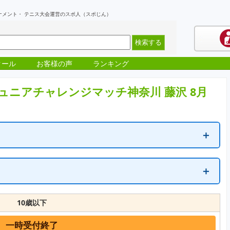
ナメント・ テニス大会運営のスポ人（スポじん）
クール
お客様の声
ランキング
ュニアチャレンジマッチ神奈川 藤沢 8月
＋
＋
達しています。
す。
10歳以下
一時受付終了