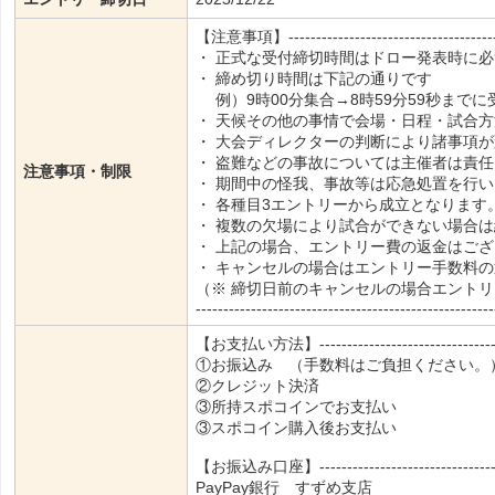
【注意事項】--------------------------------------
・ 正式な受付締切時間はドロー発表時に
・ 締め切り時間は下記の通りです
例）9時00分集合→8時59分59秒まで
・ 天候その他の事情で会場・日程・試合
・ 大会ディレクターの判断により諸事項
・ 盗難などの事故については主催者は責
注意事項・制限
・ 期間中の怪我、事故等は応急処置を行
・ 各種目3エントリーから成立となります
・ 複数の欠場により試合ができない場合
・ 上記の場合、エントリー費の返金はご
・ キャンセルの場合はエントリー手数料
（※ 締切日前のキャンセルの場合エント
------------------------------------------------------
【お支払い方法】----------------------------------
①お振込み （手数料はご負担ください。
②クレジット決済
③所持スポコインでお支払い
③スポコイン購入後お支払い
【お振込み口座】----------------------------------
PayPay銀行 すずめ支店