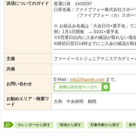
決済についてのガイド
普通口座 1433297
口座名義：ファイブフォー株式会社スポー
（ファイブフォー（カ）スポーツタ
※ お振込み名義は「大会日付+選手名」で
例）1月1日開催 → 0101+選手名
※5営業日以内に入金の確認が取れない場
※締切日翌日14時までにご入金の確認が
------------------------------------------------------
主催
ファーイーストジュニアテニスアカデミー
共催
E-Mail：
info2@spojin.com
まで。
お問い合わせ
お勧めエリア・検索ワ
大和 中央林間 鶴間
ード
カレンダーから探す
地域から探す
対象年齢から探す
条件