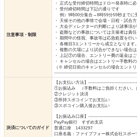
・ 正式な受付締切時間はドロー発表時に
・ 受付締切時間は下記の通りです
例）9時00分集合→8時59分59秒まで
・ 天候その他の事情で会場・日程・試合
・ 大会ディレクターの判断により諸事項
・ 盗難などの事故については主催者は責
注意事項・制限
・ 期間中の怪我、事故等は応急処置を行
・ 各種目3エントリーから成立となります
・ 複数の欠場により試合ができない場合
・ 上記⑦の場合、エントリー費の返金は
・ キャンセルの場合はエントリー手数料
（※ 締切日前のキャンセルの場合エント
------------------------------------------------------
【お支払い方法】----------------------------------
①お振込み （手数料はご負担ください。
②クレジット決済
③所持スポコインでお支払い
③スポコイン購入後お支払い
【お振込み口座】----------------------------------
PayPay銀行 すずめ支店
決済についてのガイド
普通口座 1433297
口座名義：ファイブフォー株式会社スポー