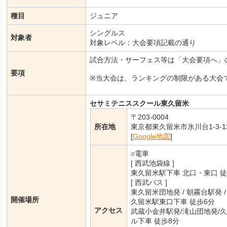
種目
ジュニア
シングルス
対象者
対象レベル：大会要項記載の通り
試合方法・サーフェス等は「大会要項へ」
要項
※当大会は、ランキングの制限がある大会
セサミテニススクール東久留米
〒203-0004
所在地
東京都東久留米市氷川台1-3-1
[
Google地図
]
○電車
[ 西武池袋線 ]
東久留米駅下車 北口・東口 徒
[ 西武バス ]
東久留米団地発 / 朝霧台駅発 /
開催場所
久留米駅東口下車 徒歩6分
アクセス
武蔵小金井駅発/滝山団地発/
ル下車 徒歩8分