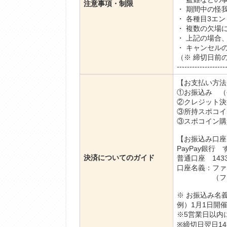
注意事項・制限
・ 期間中の怪
・ 各種目3エ
・ 複数の欠場
・ 上記の場合
・ キャンセル
（※ 締切日前
-------------------
【お支払い方法】-------
①お振込み （
②クレジット決
③所持スポコイ
③スポコイン購
【お振込み口座】-------
PayPay銀行
決済についてのガイド
普通口座 1433
口座名義：ファ
（ファイブ
※ お振込み名
例）1月1日開催
※5営業日以内
※締切日翌日1