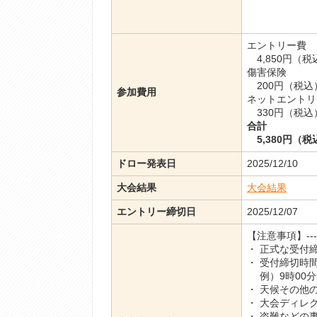
エントリー費
4,850円（税
傷害保険
200円（税込
参加費用
ネットエントリ
330円（税込
合計
5,380円（税
ドロー発表日
2025/12/10
大会結果
大会結果
エントリー締切日
2025/12/07
【注意事項】----------
・ 正式な受付
・ 受付締切時
例）9時00分
・ 天候その他
・ 大会ディレ
・ 盗難などの