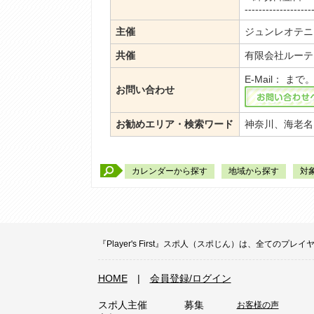
-------------------
主催
ジュンレオテニ
共催
有限会社ルーテ
E-Mail：
まで
お問い合わせ
お勧めエリア・検索ワード
神奈川、海老名
カレンダーから探す
地域から探す
対
『Player's First』スポ人（スポじん）は、全
HOME
|
会員登録/ログイン
スポ人主催
募集
お客様の声