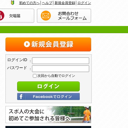
初めての方へ
│
ヘルプ
│
新規会員登録
│
ログイン
ログインID
：
パスワード
：
次回から自動でログイン