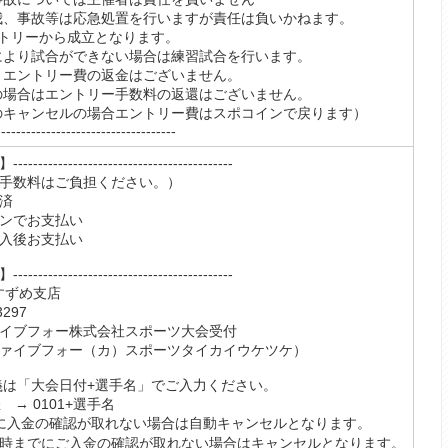
我、事故等は応急処置を行いますが責任は負いかねます。
ントリーから成立となります。
により試合ができない場合は練習試合を行います。
、エントリー費の返金はございません。
の場合はエントリー手数料の返還はございません。
のキャンセルの場合エントリー費はスポコインで戻ります）
------------------------------------
-------------------------------------
手数料はご負担ください。）
済
ンでお支払い
入後お支払い
-------------------------------------
 すずめ支店
297
イブフォー株式会社スポーツ大会受付
フォー（カ）スポーツタイカイウケツケ）
義は「大会日付+選手名」でご入力ください。
 → 0101+選手名
に入金の確認が取れない場合は自動キャンセルとなります。
4時までにご入金の確認が取れない場合はキャンセルとなります。