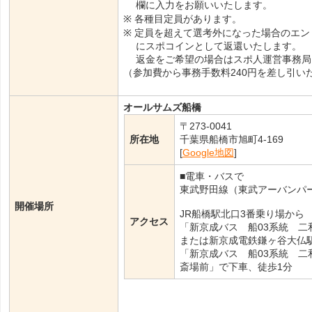
欄に入力をお願いいたします。
※ 各種目定員があります。
※ 定員を超えて選考外になった場合のエ
にスポコインとして返還いたします。
返金をご希望の場合はスポ人運営事務局
（参加費から事務手数料240円を差し引い
オールサムズ船橋
〒273-0041
所在地
千葉県船橋市旭町4-169
[
Google地図
]
■電車・バスで
東武野田線（東武アーバンパー
開催場所
JR船橋駅北口3番乗り場から
アクセス
「新京成バス 船03系統 二
または新京成電鉄鎌ヶ谷大仏
「新京成バス 船03系統 二
斎場前」で下車、徒歩1分