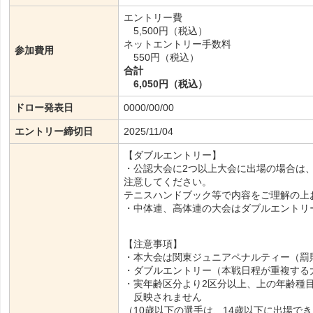
エントリー費
5,500円（税込）
ネットエントリー手数料
参加費用
550円（税込）
合計
6,050円（税込）
ドロー発表日
0000/00/00
エントリー締切日
2025/11/04
【ダブルエントリー】
・公認大会に2つ以上大会に出場の場合は
注意してください。
テニスハンドブック等で内容をご理解の上
・中体連、高体連の大会はダブルエントリ
【注意事項】
・本大会は関東ジュニアペナルティー（罰
・ダブルエントリー（本戦日程が重複する
・実年齢区分より2区分以上、上の年齢種
反映されません
（10歳以下の選手は、14歳以下に出場で