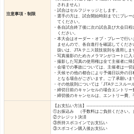
されません）
・試合はセルフジャッジとします。
注意事項・制限
・選手の方は、試合開始時刻までにプレ
てください。
・各自試合終了後に次の試合及び大会日程
ください。
・本大会はオーダー・オブ・プレーで行い
ませんので、各自進行を確認してくださ
扱いは、JTA テニス競技規則を適用しま
・写真撮影のためカメラマンがコートに入
・撮影した写真の使用権は全て主催者に帰
・会場での事故については、主催者は一切
・天候その他の都合により予備日以外の日
となる場合がございます。ご了承願いま
・その他規則については「JTAテニスルー
・締切日前のキャンセルの場合エントリー
・締切後のキャンセルは、エントリー費、
【お支払い方法】----------------------------------
①お振込み （手数料はご負担ください。
②クレジット決済
③所持スポコインでお支払い
③スポコイン購入後お支払い