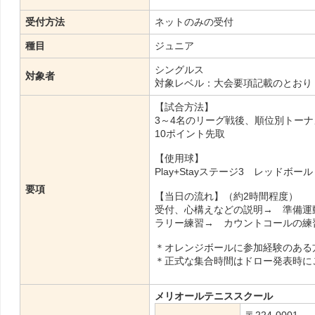
受付方法
ネットのみの受付
種目
ジュニア
シングルス
対象者
対象レベル：大会要項記載のとおり
【試合方法】
3～4名のリーグ戦後、順位別トーナ
10ポイント先取
【使用球】
Play+Stayステージ3 レッドボール
要項
【当日の流れ】（約2時間程度）
受付、心構えなどの説明→ 準備運
ラリー練習→ カウントコールの練
＊オレンジボールに参加経験のある
＊正式な集合時間はドロー発表時に
メリオールテニススクール