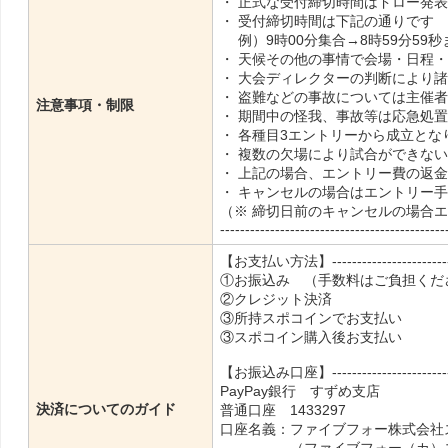
・ 正式な受付締切時間はドロー発
・ 受付締切時間は下記の通りです
例）9時00分集合→8時59分59
・ 天候その他の事情で会場・日程
・ 大会ディレクターの判断により
・ 盗難などの事故については主催
注意事項・制限
・ 期間中の怪我、事故等は応急処
・ 各種目3エントリーから成立とな
・ 複数の欠場により試合ができな
・ 上記の場合、エントリー費の返
・ キャンセルの場合はエントリー
（※ 締切日前のキャンセルの場合
---------------------------------------------
【お支払い方法】---------------------------
①お振込み （手数料はご負担くだ
②クレジット決済
③所持スポコインでお支払い
③スポコイン購入後お支払い
【お振込み口座】---------------------------
PayPay銀行 すずめ支店
決済についてのガイド
普通口座 1433297
口座名義：ファイブフォー株式会社