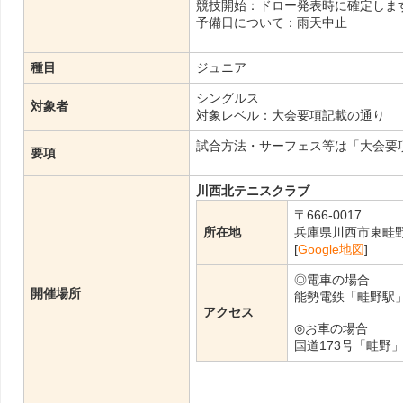
競技開始：ドロー発表時に確定します
予備日について：雨天中止
種目
ジュニア
シングルス
対象者
対象レベル：大会要項記載の通り
試合方法・サーフェス等は「大会要
要項
川西北テニスクラブ
〒666-0017
所在地
兵庫県川西市東畦
[
Google地図
]
◎電車の場合
開催場所
能勢電鉄「畦野駅
アクセス
◎お車の場合
国道173号「畦野