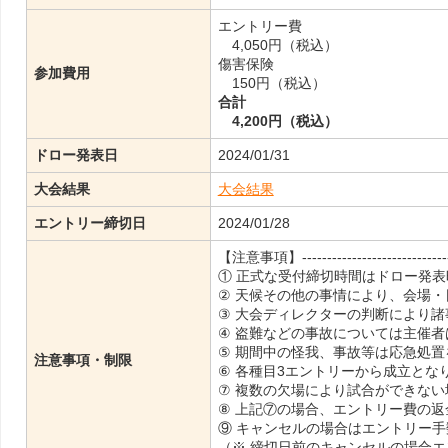
エントリー費
4,050円（税込）
傷害保険
参加費用
150円（税込）
合計
4,200円（税込）
ドロー発表日
2024/01/31
大会結果
大会結果
エントリー締切日
2024/01/28
【注意事項】-------------------------------
① 正式な受付締切時間はドロー発
② 天候その他の事情により、会場
③ 大会ディレクターの判断により
④ 盗難などの事故については主催
⑤ 期間中の怪我、事故等は応急処
注意事項・制限
⑥ 各種目3エントリーから成立とな
⑦ 複数の欠場により試合ができな
⑧ 上記⑦の場合、エントリー費の
⑨ キャンセルの場合はエントリー
（※ 締切日前のキャンセルの場合