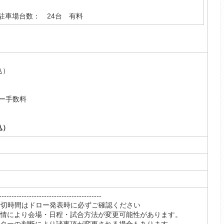
駐車場台数： 24台 有料
込）
）
ー手数料
）
込）
----------------------------------
締切時間はドロー発表時に必ずご確認ください
事情により会場・日程・試合方法が変更可能性があります。