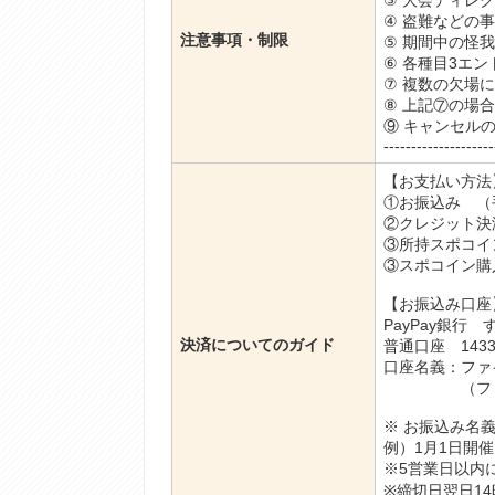
③ 大会ディレ
④ 盗難などの
注意事項・制限
⑤ 期間中の怪
⑥ 各種目3エ
⑦ 複数の欠場
⑧ 上記⑦の場
⑨ キャンセル
--------------------
【お支払い方法】-------
①お振込み （
②クレジット決
③所持スポコイ
③スポコイン購
【お振込み口座】-------
PayPay銀行
決済についてのガイド
普通口座 1433
口座名義：ファ
（ファイブ
※ お振込み名
例）1月1日開催
※5営業日以内
※締切日翌日1