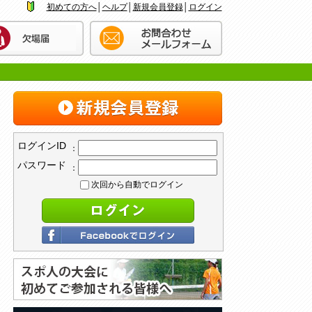
初めての方へ
│
ヘルプ
│
新規会員登録
│
ログイン
ログインID
：
パスワード
：
次回から自動でログイン