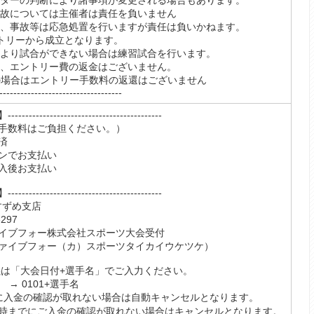
クターの判断により諸事項が変更される場合もあります。
事故については主催者は責任を負いません
我、事故等は応急処置を行いますが責任は負いかねます。
ントリーから成立となります。
により試合ができない場合は練習試合を行います。
合、エントリー費の返金はございません。
の場合はエントリー手数料の返還はございません
-----------------------------------
-------------------------------------
手数料はご負担ください。）
済
ンでお支払い
入後お支払い
-------------------------------------
 すずめ支店
297
イブフォー株式会社スポーツ大会受付
フォー（カ）スポーツタイカイウケツケ）
義は「大会日付+選手名」でご入力ください。
 → 0101+選手名
に入金の確認が取れない場合は自動キャンセルとなります。
4時までにご入金の確認が取れない場合はキャンセルとなります。