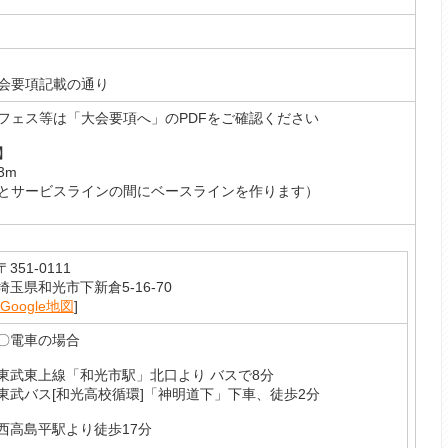
会要項記載の通り
フェス等は「大会要項へ」のPDFをご確認ください
】
3m
とサービスラインの間にベースラインを作ります）
〒351-0111
埼玉県和光市下新倉5-16-70
Google地図
]
〇電車の場合
東武東上線「和光市駅」北口より バスで8分
東武バス[和光高校循環]「神明道下」下車、徒歩2分
西高島平駅より徒歩17分