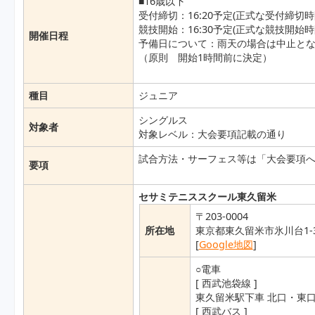
■16歳以下
受付締切：16:20予定(正式な受付締
競技開始：16:30予定(正式な競技開
開催日程
予備日について：雨天の場合は中止と
（原則 開始1時間前に決定）
種目
ジュニア
シングルス
対象者
対象レベル：大会要項記載の通り
試合方法・サーフェス等は「大会要項へ
要項
セサミテニススクール東久留米
〒203-0004
所在地
東京都東久留米市氷川台1-3
[
Google地図
]
○電車
[ 西武池袋線 ]
東久留米駅下車 北口・東口
[ 西武バス ]