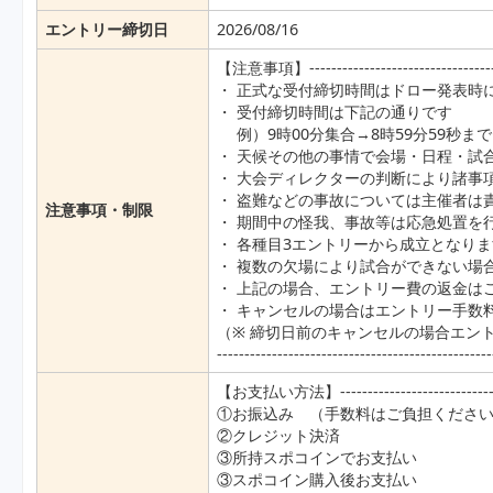
エントリー締切日
2026/08/16
【注意事項】-----------------------------------
・ 正式な受付締切時間はドロー発表時
・ 受付締切時間は下記の通りです
例）9時00分集合→8時59分59秒ま
・ 天候その他の事情で会場・日程・試
・ 大会ディレクターの判断により諸事
・ 盗難などの事故については主催者は
注意事項・制限
・ 期間中の怪我、事故等は応急処置を
・ 各種目3エントリーから成立となり
・ 複数の欠場により試合ができない場
・ 上記の場合、エントリー費の返金は
・ キャンセルの場合はエントリー手数
（※ 締切日前のキャンセルの場合エン
--------------------------------------------------
【お支払い方法】-------------------------------
①お振込み （手数料はご負担くださ
②クレジット決済
③所持スポコインでお支払い
③スポコイン購入後お支払い