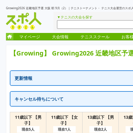
Growing2026 近畿地区予選 大阪 靭 9月（2）｜テニストーナメント・ テニス大会運営のス
▼テニスの大会を探す
マイページ
大会情報
テニススクール
お客
【Growing】
Growing2026 近畿地区予
更新情報
更新情報はありません
キャンセル待ちについて
一次受付終了の表示はキャンセル待ちを含め定員に達しています。
繰り上がりがでた場合に、随時受付が再開となります。
11歳以下 【男
11歳以下 【女
13歳以下 【男
13
子】
子】
子】
現在5人
現在1人
現在2人