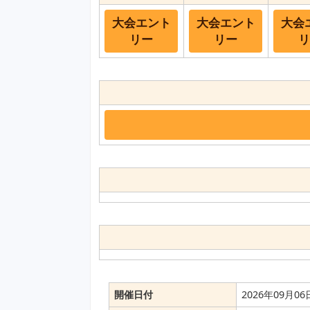
大会エント
大会エント
大会
リー
リー
リ
開催日付
2026年09月0