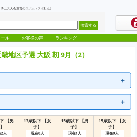
ント・ テニス大会運営のスポ人（スポじん）
クール
お客様の声
ランキング
6 近畿地区予選 大阪 靭 9月（2）
＋
＋
達しています。
す。
下 【男
13歳以下 【女
15歳以下 【男
15歳以下 【女
】
子】
子】
子】
2人
現在0人
現在1人
現在0人