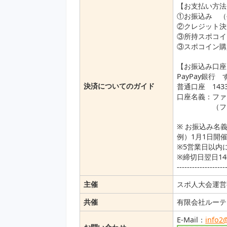
【お支払い方法】-------
①お振込み （
②クレジット決
③所持スポコイ
③スポコイン購
【お振込み口座】-------
PayPay銀行
決済についてのガイド
普通口座 1433
口座名義：ファ
（ファイブ
※ お振込み名
例）1月1日開催
※5営業日以内
※締切日翌日1
-------------------
主催
スポ人大会運営
共催
有限会社ルーテ
E-Mail：
info2