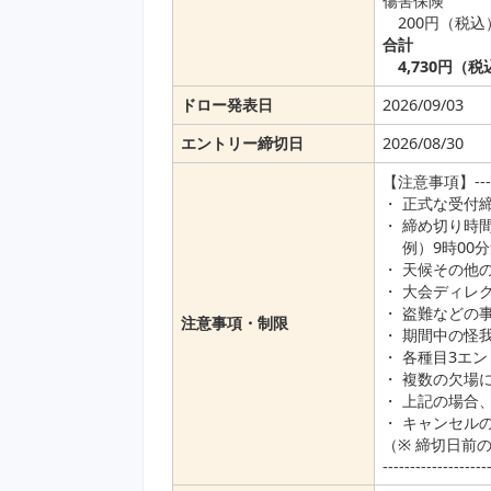
傷害保険
200円（税込
合計
4,730円（税
ドロー発表日
2026/09/03
エントリー締切日
2026/08/30
【注意事項】----------
・ 正式な受付
・ 締め切り時
例）9時00分
・ 天候その他
・ 大会ディレ
・ 盗難などの
注意事項・制限
・ 期間中の怪
・ 各種目3エ
・ 複数の欠場
・ 上記の場合
・ キャンセル
（※ 締切日前
-------------------