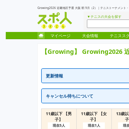
Growing2026 近畿地区予選 大阪 靭 9月（2）｜テニストーナメ
▼テニスの大会を探す
マイページ
大会情報
テニスス
【Growing】
Growing202
更新情報
更新情報はありません
キャンセル待ちについて
一次受付終了の表示はキャンセル待ちを含め定員に
繰り上がりがでた場合に、随時受付が再開となりま
11歳以下 【男
11歳以下 【女
13歳以
子】
子】
子
現在5人
現在1人
現在