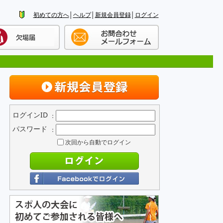
初めての方へ
│
ヘルプ
│
新規会員登録
│
ログイン
ログインID
：
パスワード
：
次回から自動でログイン