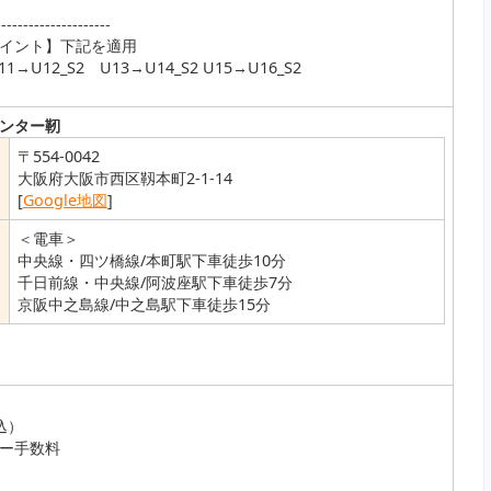
---------------------
イント】下記を適用
11→U12_S2 U13→U14_S2 U15→U16_S2
ンター靭
〒554-0042
大阪府大阪市西区靱本町2-1-14
[
Google地図
]
＜電車＞
中央線・四ツ橋線/本町駅下車徒歩10分
千日前線・中央線/阿波座駅下車徒歩7分
京阪中之島線/中之島駅下車徒歩15分
込）
ー手数料
）