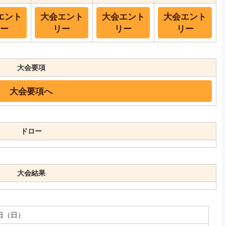
エント
大会エント
大会エント
大会エント
ー
リー
リー
リー
大会要項
大会要項へ
ドロー
大会結果
6日（日）