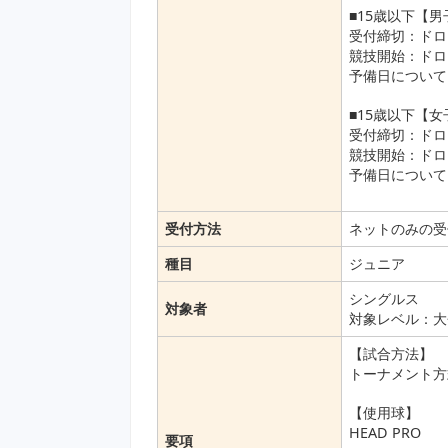
■15歳以下【
受付締切：ドロ
競技開始：ドロ
予備日について
■15歳以下【
受付締切：ドロ
競技開始：ドロ
予備日について
受付方法
ネットのみの受
種目
ジュニア
シングルス
対象者
対象レベル：大
【試合方法】
トーナメント方
【使用球】
HEAD PRO
要項