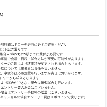
）
込）
----------------------------------
締切時間はドロー発表時に必ずご確認ください
間は下記の通りです
集合→8時59分59秒までに受付が必要です
の事情で会場・日程・試合方法が変更の可能性があります。
クターの判断により諸事項が変更される場合もあります。
事故については主催者は責任を負いません
我、事故等は応急処置を行いますが責任は負いかねます。
ントリーから成立となります。
により試合ができない場合は練習試合を行います。
、エントリー費の返金はございません。
の場合はエントリー手数料の返還はございません。
のキャンセルの場合エントリー費はスポコインで戻ります）
------------------------------------