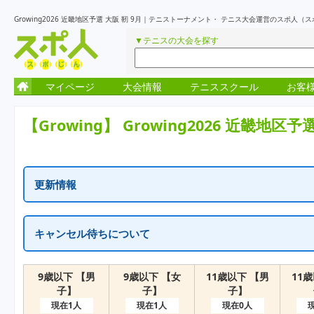
Growing2026 近畿地区予選 大阪 靭 9月｜テニストーナメント・ テニス大会運営のスポ人（
▼テニスの大会を探す
マイページ
大会情報
テニススクール
お客
【Growing】
Growing2026 近畿地区予選
更新情報
更新情報はありません
キャンセル待ちについて
一次受付終了の表示はキャンセル待ちを含め定員に達しています。
繰り上がりがでた場合に、随時受付が再開となります。
9歳以下 【男
9歳以下 【女
11歳以下 【男
11
子】
子】
子】
現在1人
現在1人
現在0人