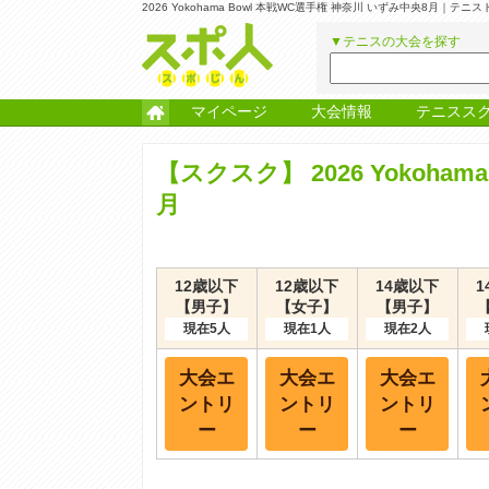
2026 Yokohama Bowl 本戦WC選手権 神奈川 いずみ中央8月
▼テニスの大会を探す
マイページ
大会情報
テニスス
【スクスク】
2026 Yokoh
月
12歳以下
12歳以下
14歳以下
1
【男子】
【女子】
【男子】
現在5人
現在1人
現在2人
大会エ
大会エ
大会エ
ントリ
ントリ
ントリ
ー
ー
ー