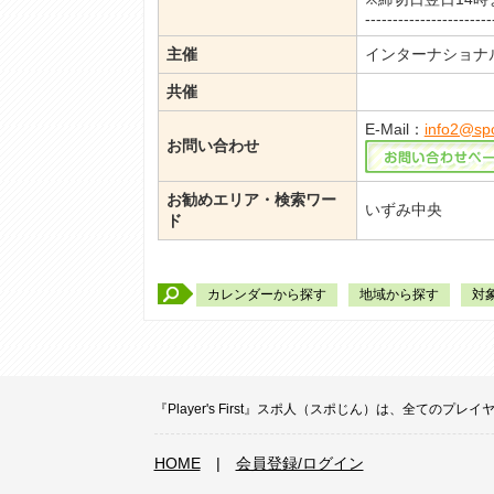
-----------------------
主催
インターナショナ
共催
E-Mail：
info2@sp
お問い合わせ
お勧めエリア・検索ワー
いずみ中央
ド
カレンダーから探す
地域から探す
対
『Player's First』スポ人（スポじん）は、全
HOME
|
会員登録/ログイン