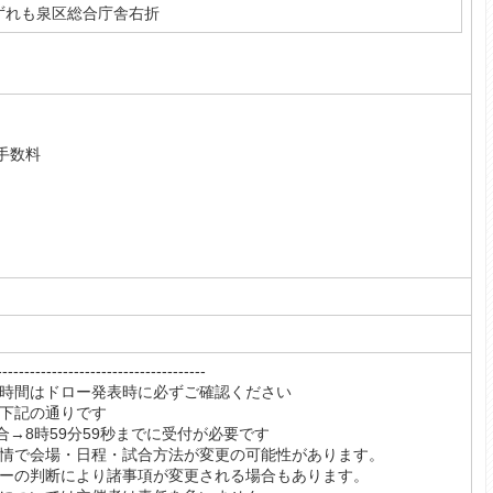
ずれも泉区総合庁舎右折
）
手数料
）
-------------------------------
切時間はドロー発表時に必ずご確認ください
は下記の通りです
→8時59分59秒までに受付が必要です
事情で会場・日程・試合方法が変更の可能性があります。
ターの判断により諸事項が変更される場合もあります。