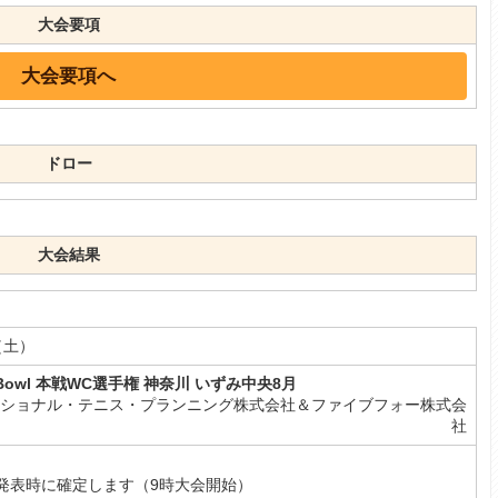
大会要項
大会要項へ
ドロー
大会結果
（土）
ma Bowl 本戦WC選手権 神奈川 いずみ中央8月
ナショナル・テニス・プランニング株式会社＆ファイブフォー株式会
社
子】
発表時に確定します（9時大会開始）