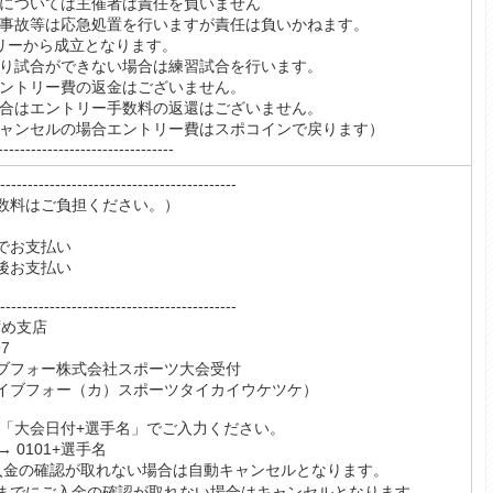
故については主催者は責任を負いません
、事故等は応急処置を行いますが責任は負いかねます。
トリーから成立となります。
より試合ができない場合は練習試合を行います。
エントリー費の返金はございません。
場合はエントリー手数料の返還はございません。
キャンセルの場合エントリー費はスポコインで戻ります）
--------------------------------
----------------------------------
数料はご負担ください。）
でお支払い
後お支払い
----------------------------------
ずめ支店
7
ブフォー株式会社スポーツ大会受付
ォー（カ）スポーツタイカイウケツケ）
は「大会日付+選手名」でご入力ください。
 0101+選手名
入金の確認が取れない場合は自動キャンセルとなります。
時までにご入金の確認が取れない場合はキャンセルとなります。