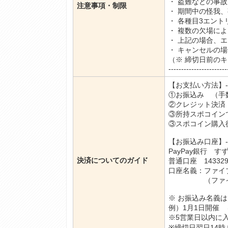
・ 盗難などの事
注意事項・制限
・ 期間中の怪我
・ 各種目3エン
・ 複数の欠場に
・ 上記の場合、
・ キャンセルの
（※ 締切日前の
-----------------------
【お支払い方法】----------
①お振込み （手
②クレジット決済
③所持スポコイン
③スポコイン購入
【お振込み口座】----------
PayPay銀行 す
決済についてのガイド
普通口座 143329
口座名義：ファイ
（ファイブフ
※ お振込み名義
例）1月1日開催 →
※5営業日以内に
※締切日翌日14