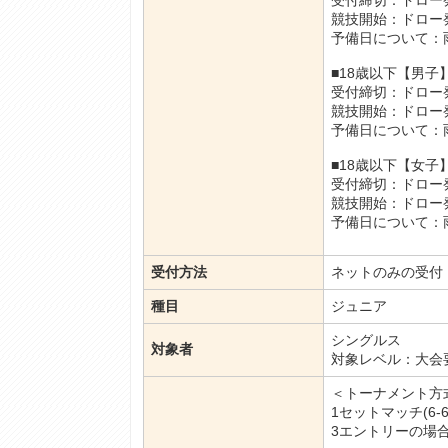
受付締切：ドロー
競技開始：ドロー
予備日について：
■18歳以下【男
受付締切：ドロー
競技開始：ドロー
予備日について：
■18歳以下【女
受付締切：ドロー
競技開始：ドロー
予備日について：
受付方法
ネットのみの受付
種目
ジュニア
シングルス
対象者
対象レベル：大会
＜トーナメント
1セットマッチ(6
3エントリーの場