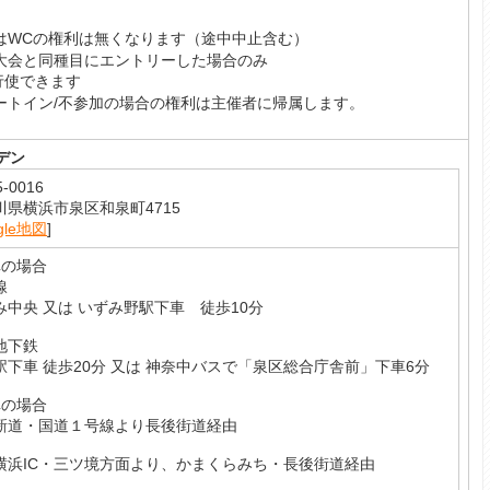
はWCの権利は無くなります（途中中止含む）
大会と同種目にエントリーした場合のみ
行使できます
ートイン/不参加の場合の権利は主催者に帰属します。
デン
-0016
川県横浜市泉区和泉町4715
gle地図
]
車の場合
線
み中央 又は いずみ野駅下車 徒歩10分
地下鉄
駅下車 徒歩20分 又は 神奈中バスで「泉区総合庁舎前」下車6分
車の場合
新道・国道１号線より長後街道経由
横浜IC・三ツ境方面より、かまくらみち・長後街道経由