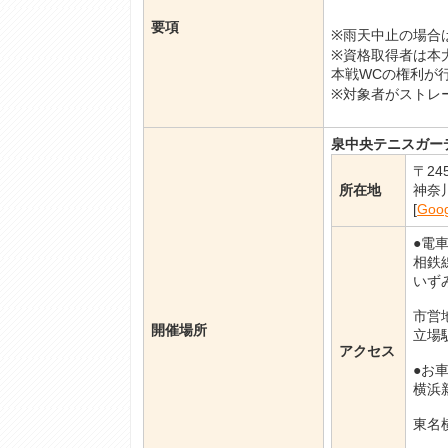
要項
※雨天中止の場合
※資格取得者は本
本戦WCの権利が
※対象者がストレ
泉中央テニスガー
〒245
所在地
神奈
[
Goo
●電
相鉄
いず
市営
開催場所
立場
アクセス
●お
横浜
東名