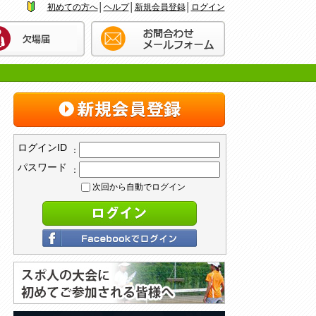
初めての方へ
│
ヘルプ
│
新規会員登録
│
ログイン
ログインID
：
パスワード
：
次回から自動でログイン