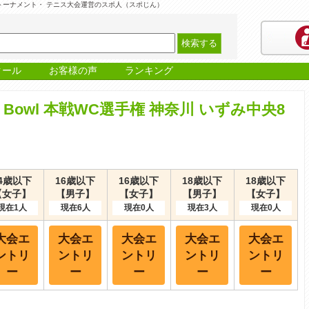
｜テニストーナメント・ テニス大会運営のスポ人（スポじん）
クール
お客様の声
ランキング
ama Bowl 本戦WC選手権 神奈川 いずみ中央8
4歳以下
16歳以下
16歳以下
18歳以下
18歳以下
【女子】
【男子】
【女子】
【男子】
【女子】
現在1人
現在6人
現在0人
現在3人
現在0人
大会エ
大会エ
大会エ
大会エ
大会エ
ントリ
ントリ
ントリ
ントリ
ントリ
ー
ー
ー
ー
ー