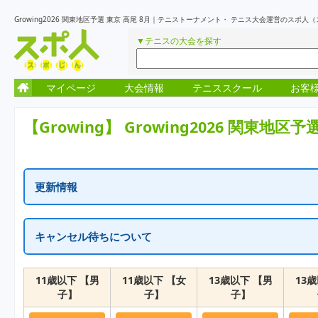
Growing2026 関東地区予選 東京 高尾 8月｜テニストーナメント・ テニス大会運営のスポ人
▼テニスの大会を探す
マイページ
大会情報
テニススクール
お客
【Growing】
Growing2026 関東地区予
更新情報
更新情報はありません
キャンセル待ちについて
一次受付終了の表示はキャンセル待ちを含め定員に達しています。
繰り上がりがでた場合に、随時受付が再開となります。
11歳以下 【男
11歳以下 【女
13歳以下 【男
13
子】
子】
子】