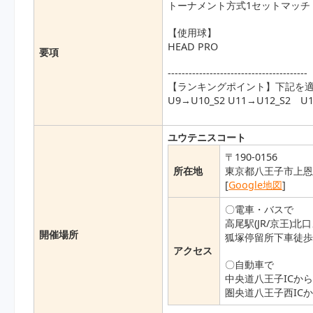
トーナメント方式1セットマッチ
【使用球】
HEAD PRO
要項
----------------------------------------
【ランキングポイント】下記を
U9→U10_S2 U11→U12_S2 U1
ユウテニスコート
〒190-0156
所在地
東京都八王子市上恩方
[
Google地図
]
〇電車・バスで
高尾駅(JR/京王)北
開催場所
狐塚停留所下車徒歩(
アクセス
〇自動車で
中央道八王子ICから
圏央道八王子西ICか