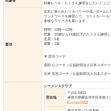
対象者
対象レベル：たくさん練習をしたいジュニ
左右に振られたリカバリーや浅いボールに
フットワークを練習して、コートカバーを
多様なラリー力を養います。
時間：10時～12時
対象：10歳から14歳以下のたくさん練習
定員：6名
面数：1面
要項
▼ 担当コーチ
原田 心コーチ（公益財団法人日本スポー
石井 宏昌コーチ（公益財団法人日本スポ
シーメンスクラブ
〒231-0803
所在地
神奈川県横浜市中区本牧十
[
Google地図
]
横浜市営バス26系統