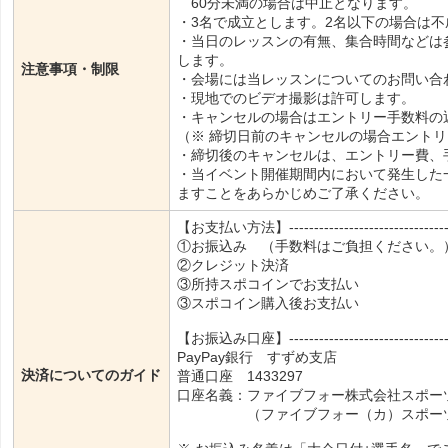
60分未満の場合は中止となります。
・3名で成立とします。2名以下の場合は
・当日のレッスンの有無、集合時間などは
します。
注意事項・制限
・会場には当レッスンについてのお問い合
・現地でのビデオ撮影は許可します。
・キャンセルの場合はエントリー手数料の
（※ 締切日前のキャンセルの場合エント
・締切後のキャンセルは、エントリー費、
・当イベント開催期間内において発生した
ますことをあらかじめご了承ください。
【お支払い方法】----------------------------------
①お振込み （手数料はご負担ください。
②クレジット決済
③所持スポコインでお支払い
③スポコイン購入後お支払い
【お振込み口座】----------------------------------
PayPay銀行 すずめ支店
決済についてのガイド
普通口座 1433297
口座名義：ファイブフォー株式会社スポー
（ファイブフォー（カ）スポーツタ