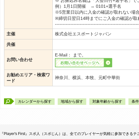
※ お振込み名義は「大会日付+選手名」で
例）1月1日開催 → 0101+選手名
※5営業日以内に入金の確認が取れない場
※締切日翌日14時までにご入金の確認が
------------------------------------------------------
主催
株式会社エスポートジャパン
共催
E-Mail：
まで。
お問い合わせ
お勧めエリア・検索ワ
神奈川、横浜、本牧、元町中華街
ード
カレンダーから探す
地域から探す
対象年齢から探す
条件
『Player's First』スポ人（スポじん）は、全てのプレイヤーが気軽に参加