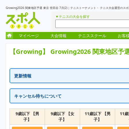
Growing2026 関東地区予選 東京 世田谷 7月(2)｜テニストーナメント・ テニス大会運営の
▼テニスの大会を探す
マイページ
大会情報
テニススクール
お客
【Growing】
Growing2026 関東地区予選
更新情報
更新情報はありません
キャンセル待ちについて
一次受付終了の表示はキャンセル待ちを含め定員に達しています。
繰り上がりがでた場合に、随時受付が再開となります。
9歳以下 【男
9歳以下 【女
11歳以下 【男
11
子】
子】
子】