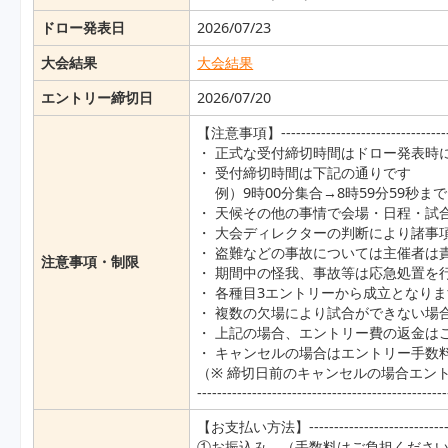
ドロー発表日
2026/07/23
大会結果
大会結果
エントリー締切日
2026/07/20
【注意事項】-----------------------------------
・ 正式な受付締切時間はドロー発表時
・ 受付締切時間は下記の通りです
例）9時00分集合→8時59分59秒ま
・ 天候その他の事情で会場・日程・試
・ 大会ディレクターの判断により諸事
・ 盗難などの事故については主催者は
注意事項・制限
・ 期間中の怪我、事故等は応急処置を
・ 各種目3エントリーから成立となり
・ 複数の欠場により試合ができない場
・ 上記の場合、エントリー費の返金は
・ キャンセルの場合はエントリー手数
（※ 締切日前のキャンセルの場合エン
--------------------------------------------------
【お支払い方法】-------------------------------
①お振込み （手数料はご負担くださ