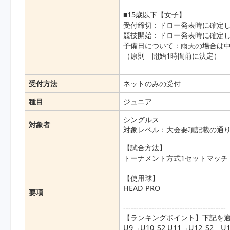
■15歳以下【女子】
受付締切：ドロー発表時に確定し
競技開始：ドロー発表時に確定し
予備日について：雨天の場合は
（原則 開始1時間前に決定）
受付方法
ネットのみの受付
種目
ジュニア
シングルス
対象者
対象レベル：大会要項記載の通
【試合方法】
トーナメント方式1セットマッチ
【使用球】
HEAD PRO
要項
----------------------------------------
【ランキングポイント】下記を
U9→U10_S2 U11→U12_S2 U1