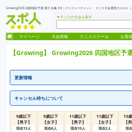
Growing2026 四国地区予選 香川 丸亀 9月｜テニストーナメント・ テニス大会運営のスポ人
▼テニスの大会を探す
マイページ
大会情報
テニススクール
お客
【Growing】
Growing2026 四国地区予
更新情報
更新情報はありません
キャンセル待ちについて
一次受付終了の表示はキャンセル待ちを含め定員に達しています。
繰り上がりがでた場合に、随時受付が再開となります。
9歳以下
9歳以下
11歳以下
11歳以下
13
【男子】
【女子】
【男子】
【女子】
【男
現在13人
現在6人
現在10人
現在2人
現在