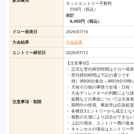
参加費用
ネットエントリー手数料
550円（税込）
合計
6,450円（税込）
ドロー発表日
2026/07/16
大会結果
大会結果
エントリー締切日
2026/07/12
【注意事項】-------------------------------
・ 正式な受付締切時間はドロー発
・ 受付締切時間は下記の通りです
例）9時00分集合→8時59分59
・ 天候その他の事情で会場・日程
・ 大会ディレクターの判断により
・ 盗難などの事故については主催
注意事項・制限
・ 期間中の怪我、事故等は応急処
・ 各種目3エントリーから成立とな
・ 複数の欠場により試合ができな
・ 上記の場合、エントリー費の返
・ キャンセルの場合はエントリー