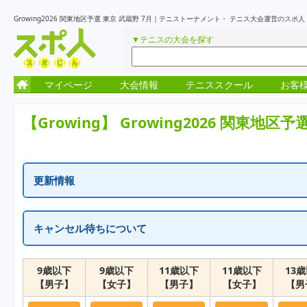
Growing2026 関東地区予選 東京 武蔵野 7月｜テニストーナメント・ テニス大会運営のスポ
▼テニスの大会を探す
マイページ
大会情報
テニススクール
お客
【Growing】
Growing2026 関東地区予
更新情報
更新情報はありません
キャンセル待ちについて
一次受付終了の表示はキャンセル待ちを含め定員に達しています。
繰り上がりがでた場合に、随時受付が再開となります。
9歳以下
9歳以下
11歳以下
11歳以下
13
【男子】
【女子】
【男子】
【女子】
【男