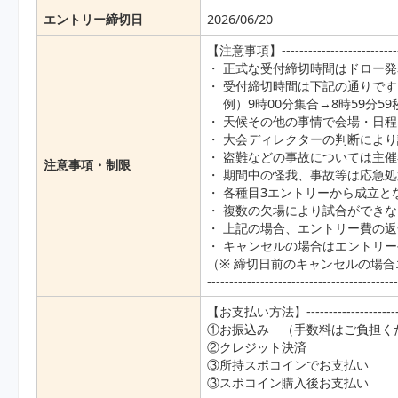
エントリー締切日
2026/06/20
【注意事項】-----------------------------
・ 正式な受付締切時間はドロー
・ 受付締切時間は下記の通りです
例）9時00分集合→8時59分5
・ 天候その他の事情で会場・日
・ 大会ディレクターの判断によ
・ 盗難などの事故については主
注意事項・制限
・ 期間中の怪我、事故等は応急
・ 各種目3エントリーから成立と
・ 複数の欠場により試合ができ
・ 上記の場合、エントリー費の
・ キャンセルの場合はエントリ
（※ 締切日前のキャンセルの場
------------------------------------------
【お支払い方法】-------------------------
①お振込み （手数料はご負担く
②クレジット決済
③所持スポコインでお支払い
③スポコイン購入後お支払い