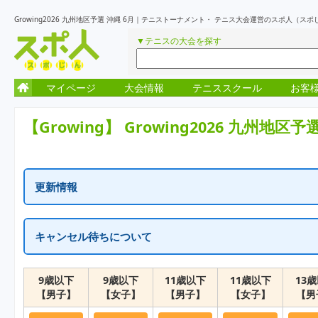
Growing2026 九州地区予選 沖縄 6月｜テニストーナメント・ テニス大会運営のスポ人（スポ
▼テニスの大会を探す
マイページ
大会情報
テニススクール
お客
【Growing】
Growing2026 九州地区予
更新情報
更新情報はありません
キャンセル待ちについて
一次受付終了の表示はキャンセル待ちを含め定員に達しています。
繰り上がりがでた場合に、随時受付が再開となります。
9歳以下
9歳以下
11歳以下
11歳以下
13
【男子】
【女子】
【男子】
【女子】
【男