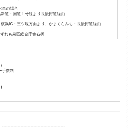
 お車の場合
浜新道・国道１号線より長後街道経由
名横浜IC・三ツ境方面より、かまくらみち・長後街道経由
いずれも泉区総合庁舎右折
込）
ー手数料
）
込）
------------------------------------