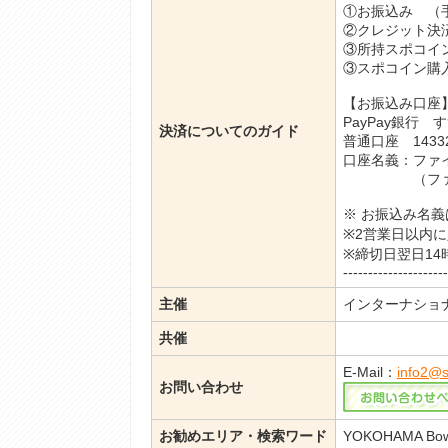
①お振込み （
②クレジット決
③所持スポコイ
③スポコイン購
【お振込み口座】--------
PayPay銀行 
決済についてのガイド
普通口座 14332
口座名義：ファ
（ファイブフ
※ お振込み名
※2営業日以内
※締切日翌日1
---------------------
主催
インターナショ
共催
E-Mail：
info2@s
お問い合わせ
お勧めエリア・検索ワード
YOKOHAMA B