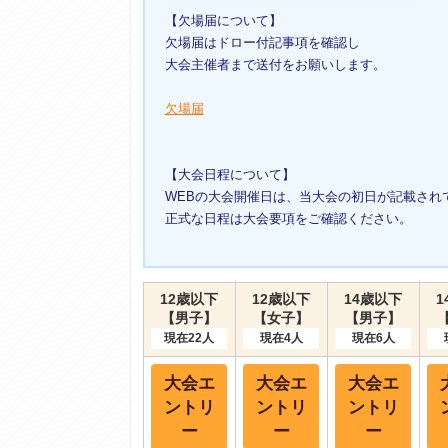
【欠場届について】
欠場届はドロー付記事項を確認し
大会主催者まで送付をお願いします。
欠場届
【大会日程について】
WEBの大会開催日は、当大会の初日が記載され
正式な日程は大会要項をご確認ください。
12歳以下
12歳以下
14歳以下
1
【男子】
【女子】
【男子】
現在22人
現在4人
現在6人
大会エ
大会エ
大会エ
ントリ
ントリ
ントリ
ー
ー
ー