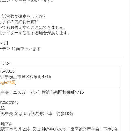
えエントリーをお願いします。
】
・試合数が確定をしてから
しますので締切日前に
いてもお答えすることはできません。
はナイターを使用する場合があります。
いて】
デン 11面で行います
ーデン
45-0016
奈川県横浜市泉区和泉町4715
ogle地図
]
泉中央テニスガーデン】横浜市泉区和泉町4715
 電車の場合
鉄線
ずみ中央 又は いずみ野駅下車 徒歩10分
営地下鉄
場駅下車 徒歩20分 又は 神奈中バスで「泉区総合庁舎前」下車6分