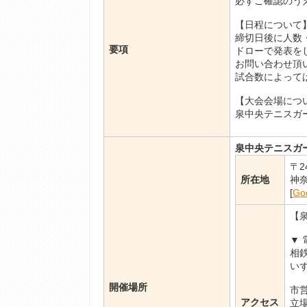
必ずご確認のう
【日程について
締切日後に人数
要項
ドローで発表を
お問い合わせ頂
試合数によって
【大会会場につ
泉中央テニスガー
泉中央テニスガ
〒2
所在地
神
[
Go
【
▼
相
い
開催場所
市
アクセス
立