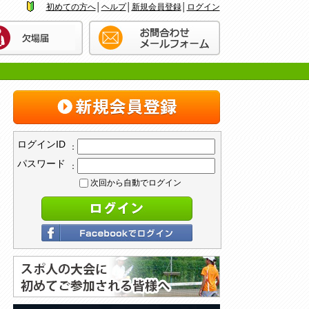
初めての方へ
│
ヘルプ
│
新規会員登録
│
ログイン
ログインID
：
パスワード
：
次回から自動でログイン