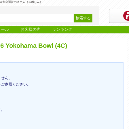
・ テニス大会運営のスポ人（スポじん）
クール
お客様の声
ランキング
okohama Bowl (4C)
ません。
をご参照ください。
す。