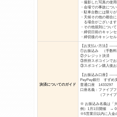
・撮影した写真の使用
・会場での事故につい
・駐車台数には限りが
・天候その他の都合に
る場合がございます
・その他規則について
・締切日前のキャンセ
・締切後のキャンセル
【お支払い方法】--------------
①お振込み （手数料
②クレジット決済
③所持スポコインでお
③スポコイン購入後お
【お振込み口座】--------------
PayPay銀行 すずめ
決済についてのガイド
普通口座 1433297
口座名義：ファイブフ
（ファイブフォー
※ お振込み名義は「
例）1月1日開催 → 0
※5営業日以内に入金