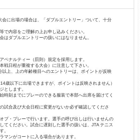
大会に出場の場合は、「ダブルエントリー」ついて、十分
等で内容をご理解の上お申し込みください。
会はダブルエントリーの扱いにはなりません。
アペナルティー（罰則）規定を採用します。
本戦日程が重複する大会）に注意して下さい。
区分以上、上の年齢種目へのエントリーは、ポイントが反映
、14歳以下に出場できますが、ポイントは反映されません）
ジとします。
始時刻までにプレーのできる服装で本部へ出席を届けてく
の試合及び大会日程に変更がないか必ず確認してくださ
・オブ・プレーで行います。選手の呼び出しは行いませんの
てください。試合に遅刻した選手の扱いは、JTA テニス
す。
ラマンがコートに入る場合があります。