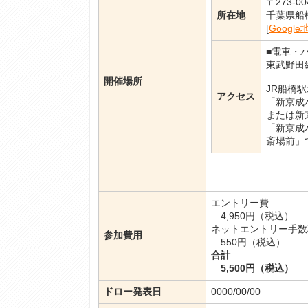
〒273-00
所在地
千葉県船橋
[
Google
■電車・
東武野田
開催場所
JR船橋
アクセス
「新京成
または新
「新京成
斎場前」
エントリー費
4,950円（税込）
ネットエントリー手数
参加費用
550円（税込）
合計
5,500円（税込）
ドロー発表日
0000/00/00