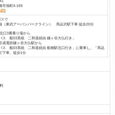
41
市旭町4-169
地図
]
バスで
線（東武アーバンパークライン） 馬込沢駅下車 徒歩20分
駅北口3番乗り場から
バス 船03系統 二和道経由 鎌ヶ谷大仏行き」
京成電鉄鎌ヶ谷大仏駅から
バス 船03系統 二和道経由 船橋駅北口行き」に乗車し、「馬込
で下車、徒歩1分
料