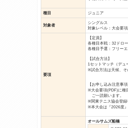
種目
ジュニア
シングルス
対象者
対象レベル：大会要項
【定員】
各種目本戦：32ドロ
各種目予選：フリーエ
【試合方法】
1セットマッチ（デュ
※試合方法は天候、そ
要項
【お申し込み注意事項
※大会要項(PDF)
ご一読願います。
※関東テニス協会登録
※本大会は『2026
オールサムズ船橋