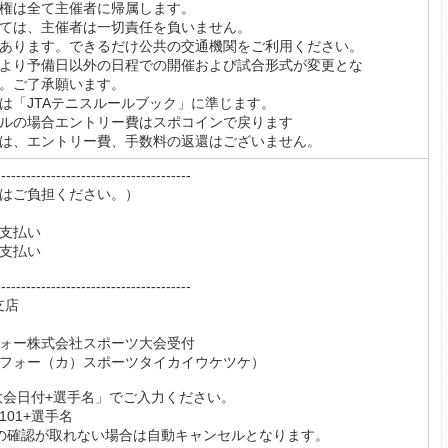
権は全て主催者に帰属します。
ては、主催者は一切責任を負いません。
あります。できるだけ公共の交通機関をご利用ください。
より予備日以外の日程での開催および試合形式が変更とな
。ご了承願います。
は「JTAテニスルールブック」に準じます。
ルの場合エントリー費はスポコインで戻ります
は、エントリー費、手数料の返還はございません。
------------------------------
はご負担ください。）
支払い
支払い
------------------------------
支店
ォー株式会社スポーツ大会受付
（カ）スポーツタイカイウケツケ）
大会日付+選手名」でご入力ください。
101+選手名
の確認が取れない場合は自動キャンセルとなります。