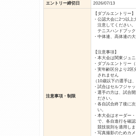
エントリー締切日
2026/07/13
【ダブルエントリー】
・公認大会に2つ以上
注意してください。
テニスハンドブック
・中体連、高体連の大
【注意事項】
・本大会は関東ジュニ
・ダブルエントリー（
・実年齢区分より2
されません
（10歳以下の選手は
・試合はセルフジャッ
・選手の方は、試合開
注意事項・制限
ださい。
・各自試合終了後に次
い。
・本大会はオーダー
で、各自進行を確認し
競技規則を適用しま
・写真撮影のためカメ