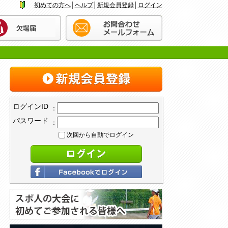
初めての方へ
│
ヘルプ
│
新規会員登録
│
ログイン
ログインID
：
パスワード
：
次回から自動でログイン