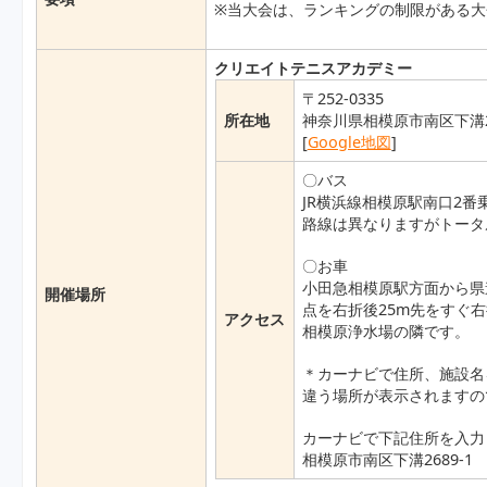
※当大会は、ランキングの制限がある大
クリエイトテニスアカデミー
〒252-0335
所在地
神奈川県相模原市南区下溝26
[
Google地図
]
〇バス
JR横浜線相模原駅南口2番
路線は異なりますがトータ
〇お車
小田急相模原駅方面から県
開催場所
点を右折後25m先をすぐ
アクセス
相模原浄水場の隣です。
＊カーナビで住所、施設名
違う場所が表示されますの
カーナビで下記住所を入力
相模原市南区下溝2689-1