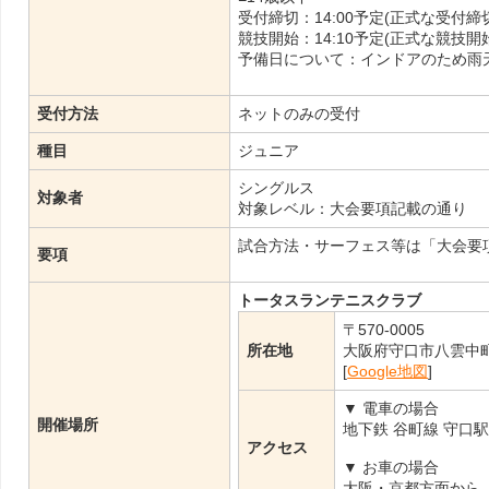
受付締切：14:00予定(正式な受付
競技開始：14:10予定(正式な競技
予備日について：インドアのため雨
受付方法
ネットのみの受付
種目
ジュニア
シングルス
対象者
対象レベル：大会要項記載の通り
試合方法・サーフェス等は「大会要
要項
トータスランテニスクラブ
〒570-0005
所在地
大阪府守口市八雲中町
[
Google地図
]
▼ 電車の場合
開催場所
地下鉄 谷町線 守口駅
アクセス
▼ お車の場合
大阪・京都方面から 