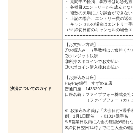
・ 期間中の怪我、事故等は応急処
・ 各種目3エントリーから成立とな
・ 複数の欠場により試合ができな
・ 上記の場合、エントリー費の返
・ キャンセルの場合はエントリー
（※ 締切日前のキャンセルの場合
----------------------------------------------
【お支払い方法】----------------------------
①お振込み （手数料はご負担くだ
②クレジット決済
③所持スポコインでお支払い
③スポコイン購入後お支払い
【お振込み口座】----------------------------
PayPay銀行 すずめ支店
決済についてのガイド
普通口座 1433297
口座名義：ファイブフォー株式会社
（ファイブフォー（カ）スポ
※ お振込み名義は「大会日付+選手
例）1月1日開催 → 0101+選手名
※5営業日以内に入金の確認が取れ
※締切日翌日14時までにご入金の