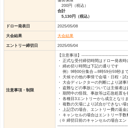
傷害保険
200円（税込）
合計
5,130円（税込）
ドロー発表日
2025/05/08
大会結果
大会結果
エントリー締切日
2025/05/04
【注意事項】----------------------------------
・ 正式な受付締切時間はドロー発表時
・ 締め切り時間は下記の通りです
例）9時00分集合→8時59分59秒ま
・ 天候その他の事情で会場・日程・試
・ 大会ディレクターの判断により諸事
・ 盗難などの事故については主催者は
注意事項・制限
・ 期間中の怪我、事故等は応急処置を
・ 各種目3エントリーから成立となり
・ 複数の欠場により試合ができない場
・ 上記⑦の場合、エントリー費の返金
・ キャンセルの場合はエントリー手数
（※ 締切日前のキャンセルの場合エン
-------------------------------------------------