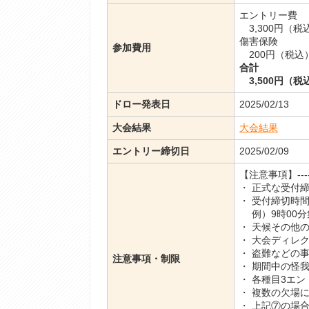
エントリー費
3,300円（税
傷害保険
参加費用
200円（税込
合計
3,500円（税
ドロー発表日
2025/02/13
大会結果
大会結果
エントリー締切日
2025/02/09
【注意事項】----------
・ 正式な受付
・ 受付締切時
例）9時00分
・ 天候その他
・ 大会ディレ
・ 盗難などの
注意事項・制限
・ 期間中の怪
・ 各種目3エ
・ 複数の欠場
・ 上記⑦の場