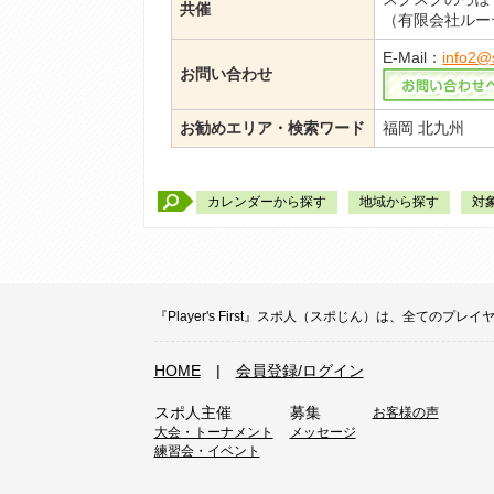
共催
（有限会社ルー
E-Mail：
info2@
お問い合わせ
お勧めエリア・検索ワード
福岡 北九州
カレンダーから探す
地域から探す
対
『Player's First』スポ人（スポじん）は、全
HOME
|
会員登録/ログイン
スポ人主催
募集
お客様の声
大会・トーナメント
メッセージ
練習会・イベント