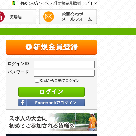
初めての方へ
│
ヘルプ
│
新規会員登録
│
ログイン
ログインID
：
パスワード
：
次回から自動でログイン