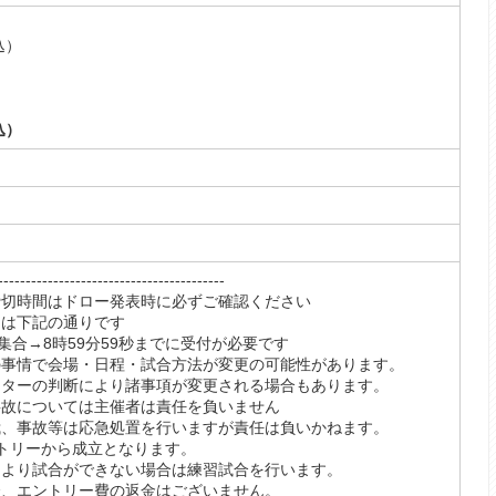
込）
）
込）
----------------------------------
締切時間はドロー発表時に必ずご確認ください
間は下記の通りです
集合→8時59分59秒までに受付が必要です
の事情で会場・日程・試合方法が変更の可能性があります。
クターの判断により諸事項が変更される場合もあります。
事故については主催者は責任を負いません
我、事故等は応急処置を行いますが責任は負いかねます。
ントリーから成立となります。
により試合ができない場合は練習試合を行います。
合、エントリー費の返金はございません。