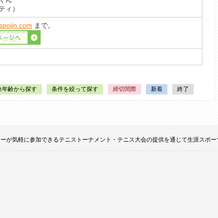
ティ）
spojin.com
まで。
象年齢から探す
条件を絞って探す
締切間際
新着
終了
てのプレイヤーが気軽に参加できるテニストーナメント・テニス大会の提供を通じて生涯ス