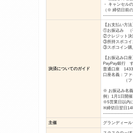
・ キャンセル
（※ 締切日前
--------------------
【お支払い方法】-------
①お振込み （
②クレジット決
③所持スポコイ
③スポコイン購
【お振込み口座】-------
PayPay銀行
決済についてのガイド
普通口座 1433
口座名義：ファ
（ファイブ
※ お振込み名
例）1月1日開催
※5営業日以内
※締切日翌日1
--------------------
主催
グランディール
スクスクのっぽ