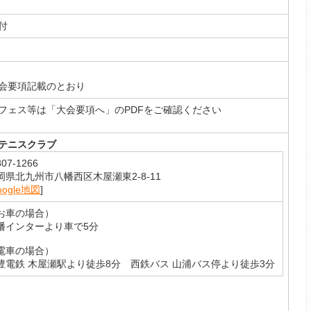
付
会要項記載のとおり
フェス等は「大会要項へ」のPDFをご確認ください
テニスクラブ
07-1266
岡県北九州市八幡西区木屋瀬東2-8-11
oogle地図
]
お車の場合）
幡インターより車で5分
電車の場合）
豊電鉄 木屋瀬駅より徒歩8分 西鉄バス 山浦バス停より徒歩3分