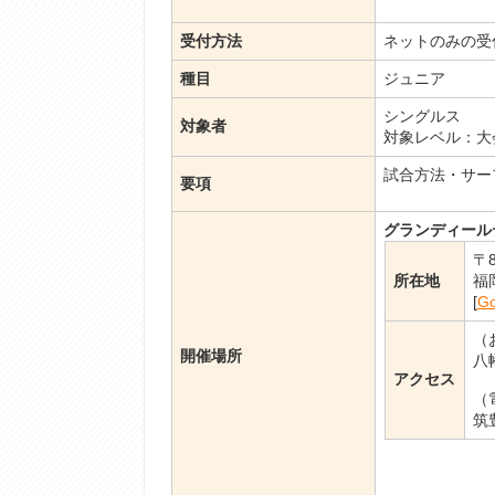
受付方法
ネットのみの受
種目
ジュニア
シングルス
対象者
対象レベル：大
試合方法・サー
要項
グランディール
〒8
所在地
福
[
G
（
開催場所
八
アクセス
（
筑