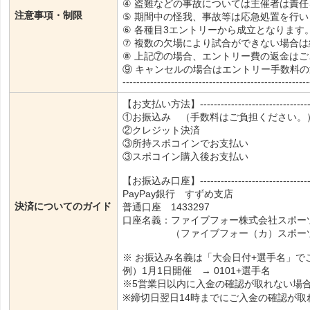
④ 盗難などの事故については主催者は責
注意事項・制限
⑤ 期間中の怪我、事故等は応急処置を行
⑥ 各種目3エントリーから成立となります
⑦ 複数の欠場により試合ができない場合
⑧ 上記⑦の場合、エントリー費の返金は
⑨ キャンセルの場合はエントリー手数料
------------------------------------------------------
【お支払い方法】----------------------------------
①お振込み （手数料はご負担ください。
②クレジット決済
③所持スポコインでお支払い
③スポコイン購入後お支払い
【お振込み口座】----------------------------------
PayPay銀行 すずめ支店
決済についてのガイド
普通口座 1433297
口座名義：ファイブフォー株式会社スポー
（ファイブフォー（カ）スポーツタ
※ お振込み名義は「大会日付+選手名」で
例）1月1日開催 → 0101+選手名
※5営業日以内に入金の確認が取れない場
※締切日翌日14時までにご入金の確認が