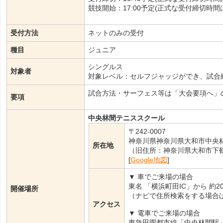
競技開始：17:00予定(正式な受付締切時
受付方法
ネットのみの受付
種目
ジュニア
シングルス
対象者
対象レベル：セルフジャッジができ、試合
試合方法・サーフェス等は「大会要項へ」
要項
中央林間テニススクール
〒242-0007
神奈川県神奈川県大和市中央林間
所在地
（旧住所：神奈川県大和市下鶴間1
[
Google地図
]
▼ 車でご来場の場合
東名 「横浜町田IC」から 約2
開催場所
（ナビで住所検索をする場合は 
アクセス
▼ 電車でご来場の場合
東急田園都市線「中央林間駅」