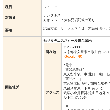
種目
ジュニア
シングルス
対象者
対象レベル：大会要項記載の通り
試合方法・サーフェス等は「大会要項へ」
要項
セサミテニススクール東久留米
〒203-0004
所在地
東京都東久留米市氷川台1-3-1
[
Google地図
]
○電車
[ 西武池袋線 ]
東久留米駅下車 北口・東口 徒
[ 西武バス ]
東久留米団地発 / 朝霧台駅発 /
開催場所
久留米駅東口下車 徒歩6分
アクセス
武蔵小金井駅発/滝山団地発/
ル下車 徒歩8分
○車