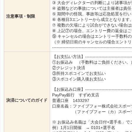
③ 大会ディレクターの判断により諸事項
④ 盗難などの事故については主催者は責
⑤ 期間中の怪我、事故等は応急処置を行
注意事項・制限
⑥ 各種目3エントリーから成立となります
⑦ 複数の欠場により試合ができない場合
⑧ 上記⑦の場合、エントリー費の返金は
⑨ キャンセルの場合はエントリー手数料
（※ 締切日前のキャンセルの場合エント
------------------------------------------------------
【お支払い方法】----------------------------------
①お振込み （手数料はご負担ください。
②クレジット決済
③所持スポコインでお支払い
③スポコイン購入後お支払い
【お振込み口座】----------------------------------
PayPay銀行 すずめ支店
決済についてのガイド
普通口座 1433297
口座名義：ファイブフォー株式会社スポー
（ファイブフォー（カ）スポーツタ
※ お振込み名義は「大会日付+選手名」で
例）1月1日開催 → 0101+選手名