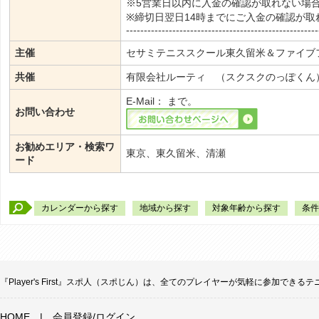
※5営業日以内に入金の確認が取れない場
※締切日翌日14時までにご入金の確認が
------------------------------------------------------
主催
セサミテニススクール東久留米＆ファイブ
共催
有限会社ルーティ （スクスクのっぽくん）・
E-Mail：
まで。
お問い合わせ
お勧めエリア・検索ワ
東京、東久留米、清瀬
ード
カレンダーから探す
地域から探す
対象年齢から探す
条件
『Player's First』スポ人（スポじん）は、全てのプレイヤーが気軽に参加
HOME
|
会員登録/ログイン