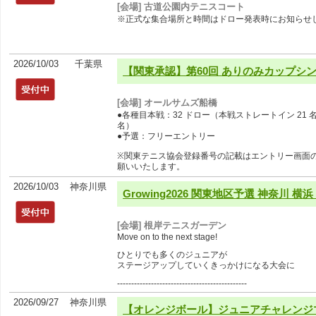
[会場] 古道公園内テニスコート
※正式な集合場所と時間はドロー発表時にお知らせ
2026/10/03
千葉県
【関東承認】第60回 ありのみカップシ
[会場] オールサムズ船橋
●各種目本戦：32 ドロー（本戦ストレートイン 21 名 
名）
●予選：フリーエントリー
※関東テニス協会登録番号の記載はエントリー画面
願いいたします。
2026/10/03
神奈川県
Growing2026 関東地区予選 神奈川 横浜
[会場] 根岸テニスガーデン
Move on to the next stage!
ひとりでも多くのジュニアが
ステージアップしていくきっかけになる大会に
----------------------------------------------
2026/09/27
神奈川県
【オレンジボール】ジュニアチャレンジ