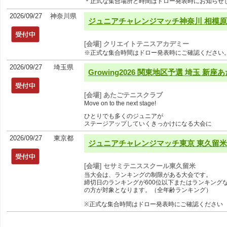
＊正式な集合場所と時間はドロー発表時にお知らせ
2026/09/27
神奈川県
ジュニアチャレンジマッチ神奈川 相模原ク
[会場] クリエイトテニスアカデミー
※正式な集合時間はドロー発表時にご確認ください
2026/09/27
埼玉県
Growing2026 関東地区予選 埼玉 新座あた
[会場] あたごテニスクラブ
Move on to the next stage!
ひとりでも多くのジュニアが
ステージアップしていくきっかけになる大会に
2026/09/27
東京都
ジュニアチャレンジマッチ東京 東久留米 9
[会場] セサミテニススクール東久留米
当大会は、ランキングの制限がある大会です。
締切日のランキングが600位以下またはランキング
の方が対象となります。（全年齢ランキング）
※正式な集合時間はドロー発表時にご確認ください