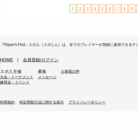
1
2
3
4
5
6
7
8
9
『Player's First』スポ人（スポじん）は、全てのプレイヤーが気軽に参加
HOME
|
会員登録/ログイン
スポ人主催
募集
お客様の声
大会・トーナメント
メッセージ
練習会・イベント
利用規約
特定商取引法に関する表示
プライバシーポリシー